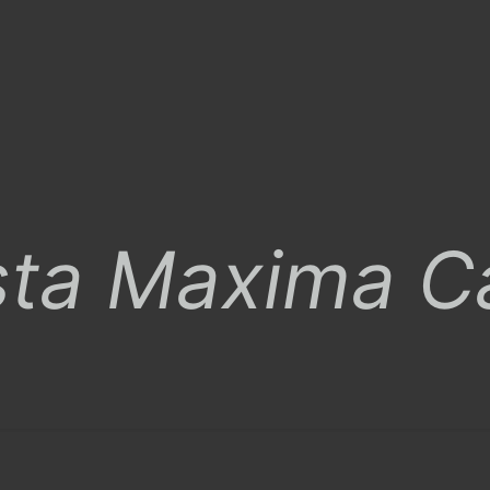
ta Maxima C