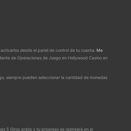
activarlos desde el panel de control de tu cuenta.
Me
esidente de Operaciones de Juego en Hollywood Casino en
ego, siempre pueden seleccionar la cantidad de monedas
es 5 Giros gratis y tu progreso se rastreará en el