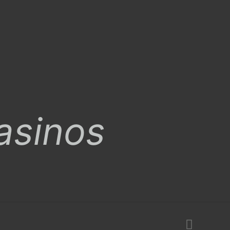
asinos