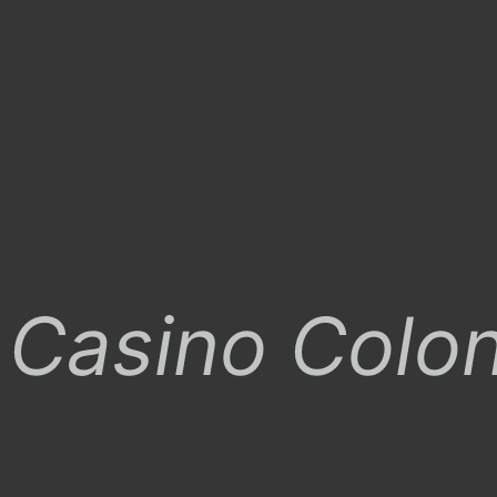
Casino Coloni