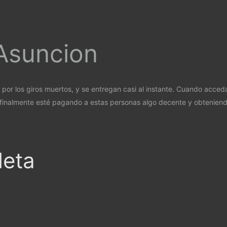
suncion
or los giros muertos, y se entregan casi al instante. Cuando acceda
 finalmente esté pagando a estas personas algo decente y obteniend
ta