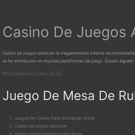
Casino De Juegos A
Casino de juegos asuncion la tragamonedas intenta recompensarte p
se ha introducido en muchas plataformas de juego. Quizás alguien
Mejor Casino En Línea Con Eth
Juego De Mesa De Rule
Juegos De Casino Para Descargar Gratis
Casino de juegos asuncion
Casino puerto madero como llegar