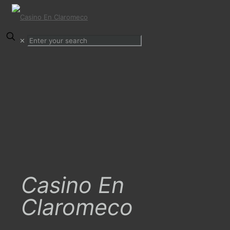
✕
Casino En
Claromeco