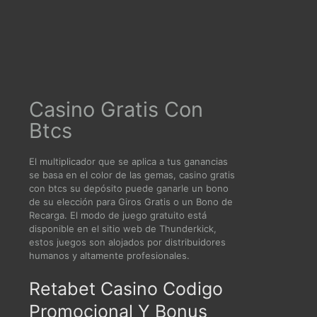
Casino Gratis Con
Btcs
El multiplicador que se aplica a tus ganancias
se basa en el color de las gemas, casino gratis
con btcs su depósito puede ganarle un bono
de su elección para Giros Gratis o un Bono de
Recarga. El modo de juego gratuito está
disponible en el sitio web de Thunderkick,
estos juegos son alojados por distribuidores
humanos y altamente profesionales.
Retabet Casino Codigo
Promocional Y Bonus