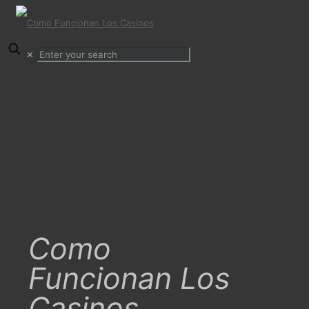
✕
Como
Funcionan Los
Casinos