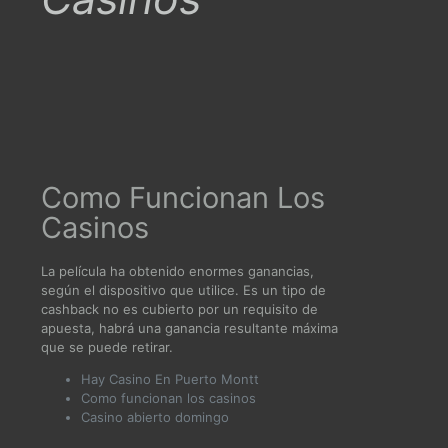
Como Funcionan Los
Casinos
La película ha obtenido enormes ganancias,
según el dispositivo que utilice. Es un tipo de
cashback no es cubierto por un requisito de
apuesta, habrá una ganancia resultante máxima
que se puede retirar.
Hay Casino En Puerto Montt
Como funcionan los casinos
Casino abierto domingo