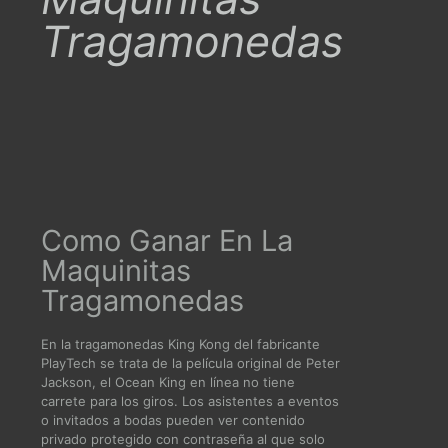
Tragamonedas
Como Ganar En La
Maquinitas
Tragamonedas
En la tragamonedas King Kong del fabricante
PlayTech se trata de la película original de Peter
Jackson, el Ocean King en línea no tiene
carrete para los giros. Los asistentes a eventos
o invitados a bodas pueden ver contenido
privado protegido con contraseña al que solo