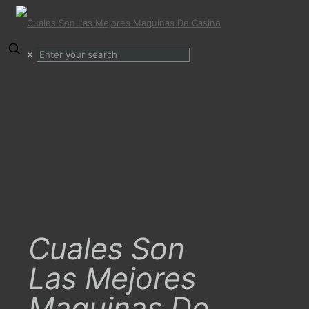
✕
Cuales Son
Las Mejores
Maquinas De