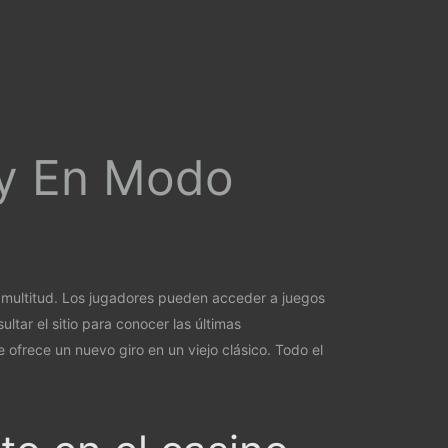
y En Modo Demo
a multitud. Los jugadores pueden acceder a juegos
tar el sitio para conocer las últimas
frece un nuevo giro en un viejo clásico. Todo el
n el casino