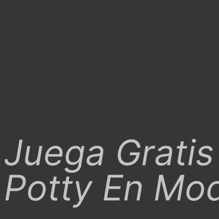
Juega Gratis
Potty En M