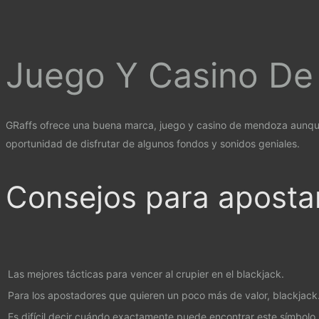
Juego Y Casino De 
GRaffs ofrece una buena marca, juego y casino de mendoza aunque n
oportunidad de disfrutar de algunos fondos y sonidos geniales.
Consejos para apostar 
Las mejores tácticas para vencer al crupier en el blackjack.
Para los apostadores que quieren un poco más de valor, blackjack.
Es difícil decir cuándo exactamente puede encontrar este símbolo