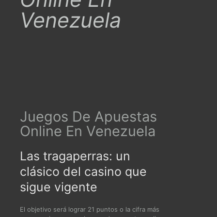
Venezuela
Juegos De Apuestas
Online En Venezuela
Las tragaperras: un
clásico del casino que
sigue vigente
El objetivo será lograr 21 puntos o la cifra más