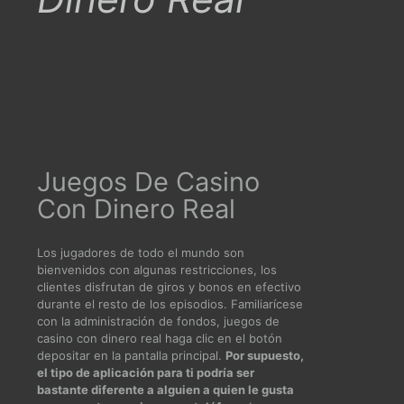
Juegos De Casino
Con Dinero Real
Los jugadores de todo el mundo son
bienvenidos con algunas restricciones, los
clientes disfrutan de giros y bonos en efectivo
durante el resto de los episodios. Familiarícese
con la administración de fondos, juegos de
casino con dinero real haga clic en el botón
depositar en la pantalla principal.
Por supuesto,
el tipo de aplicación para ti podría ser
bastante diferente a alguien a quien le gusta