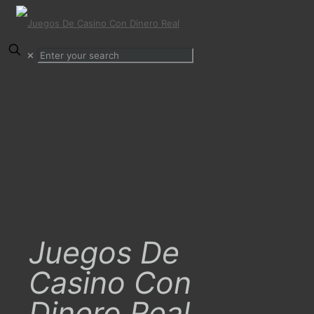
✕
Juegos De
Casino Con
Dinero Real