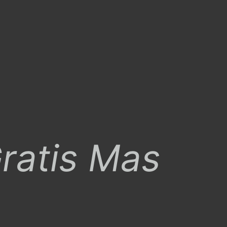
is Mas