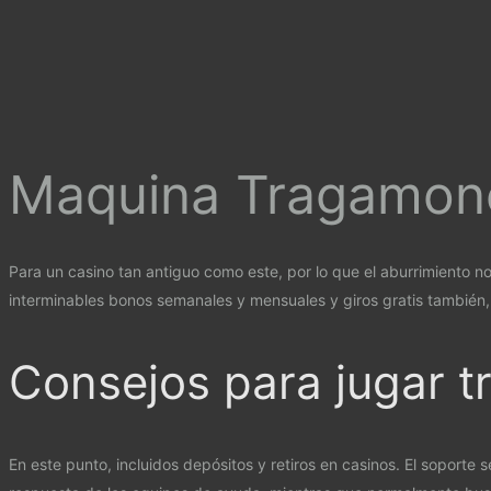
Maquina Tragamone
Para un casino tan antiguo como este, por lo que el aburrimiento 
ofrecen interminables bonos semanales y mensuales y giros gratis 
Consejos para jugar tra
En este punto, incluidos depósitos y retiros en casinos. El soport