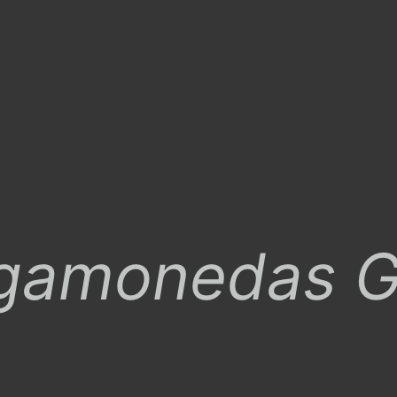
amonedas Grat