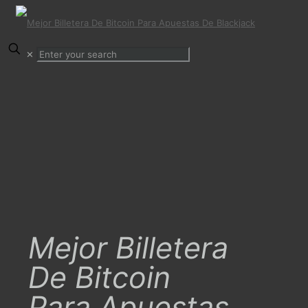
✕
Mejor Billetera
De Bitcoin
Para Apuestas