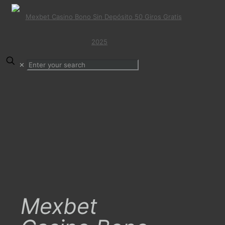
✕
Mexbet