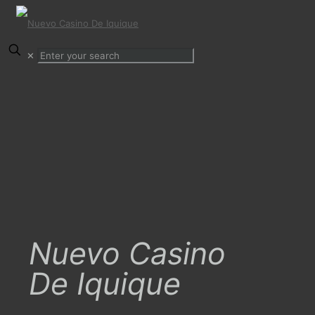
✕
Nuevo Casino
De Iquique