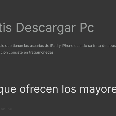
s Descargar Pc
 que tienen los usuarios de iPad y iPhone cuando se trata de apostar 
ección consiste en tragamonedas.
ue ofrecen los mayores 
online