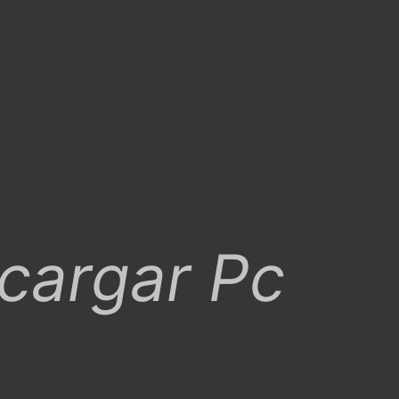
gar Pc