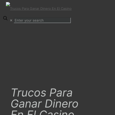
✕
Trucos Para
Ganar Dinero
En El Casino